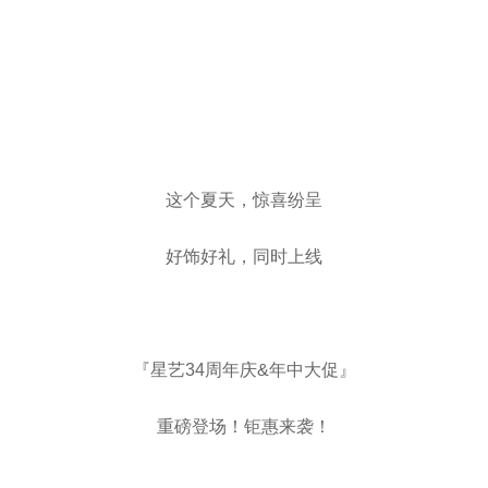
这个夏天，惊喜纷呈
好饰好礼，同时上线
『星艺34周年庆&年中大促』
重磅登场！钜惠来袭！