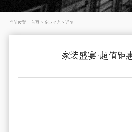
当前位置 ：
首页
>
企业动态
>
详情
家装盛宴·超值钜惠