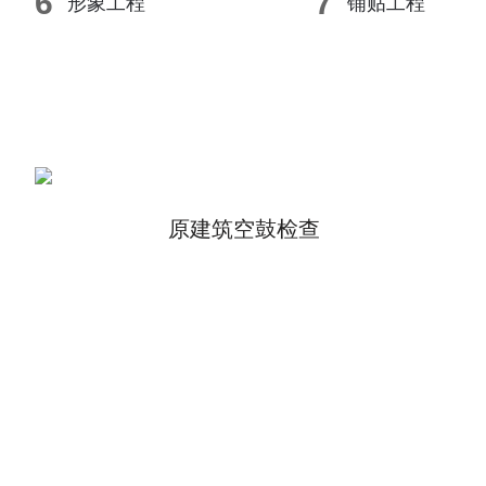
6
7
形象工程
铺贴工程
原建筑空鼓检查